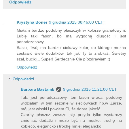
Odpowiedz
Krystyna Boner
9 grudnia 2015 08:46:00 CET
Miałam bardzo podobny płaszczyk w kolorze granatowym.
Lubię taki fason, bo ma wygodną długość i jest
ponadczasowy.
Basiu, Twój ma bardzo ciekawy kolor, do którego można
zestawić wiele dodatków, tak jak Ty to zrobiłaś. Świetny
szal, buciki... Super! Serdecznie Cie p[ozdrawiam :)
Odpowiedz
Odpowiedzi
Barbara Bastamb
9 grudnia 2015 11:21:00 CET
Tak, jest ponadczasowy, ten fason wraca, podobny
widziałam w tym sezonie w sieciówkach np.w Zarze,
mój jest włoski i powiem Ci, że dobra jakość.
Czarny płaszcz zawsze się przyda tylko wystarczy
zmieniać dodatki i może być na męsko, trochę na
kobieco, elegancko i trochę mniej elegancko.