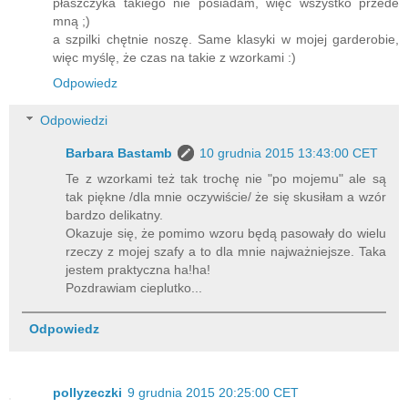
płaszczyka takiego nie posiadam, więc wszystko przede
mną ;)
a szpilki chętnie noszę. Same klasyki w mojej garderobie,
więc myślę, że czas na takie z wzorkami :)
Odpowiedz
Odpowiedzi
Barbara Bastamb
10 grudnia 2015 13:43:00 CET
Te z wzorkami też tak trochę nie "po mojemu" ale są
tak piękne /dla mnie oczywiście/ że się skusiłam a wzór
bardzo delikatny.
Okazuje się, że pomimo wzoru będą pasowały do wielu
rzeczy z mojej szafy a to dla mnie najważniejsze. Taka
jestem praktyczna ha!ha!
Pozdrawiam cieplutko...
Odpowiedz
pollyzeczki
9 grudnia 2015 20:25:00 CET