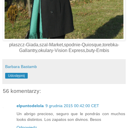
płaszcz-Giada,szal-Market,spodnie-Quiosque,torebka-
Gallantry,okulary-Vision Express,buty-Embis
Barbara Bastamb
Udostępnij
56 komentarzy:
elpuntodelola
9 grudnia 2015 00:42:00 CET
Un abrigo precioso, seguro que le pondrás con muchos
looks distintos. Los zapatos son divinos. Besos
Odpowiedz