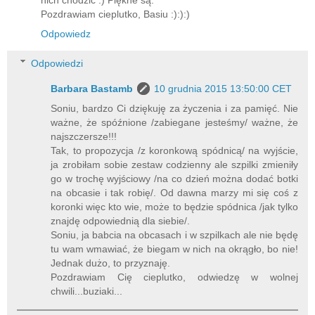
Pozdrawiam cieplutko, Basiu :):):)
Odpowiedz
Odpowiedzi
Barbara Bastamb
10 grudnia 2015 13:50:00 CET
Soniu, bardzo Ci dziękuję za życzenia i za pamięć. Nie
ważne, że spóźnione /zabiegane jesteśmy/ ważne, że
najszczersze!!!
Tak, to propozycja /z koronkową spódnicą/ na wyjście,
ja zrobiłam sobie zestaw codzienny ale szpilki zmieniły
go w trochę wyjściowy /na co dzień można dodać botki
na obcasie i tak robię/. Od dawna marzy mi się coś z
koronki więc kto wie, może to będzie spódnica /jak tylko
znajdę odpowiednią dla siebie/.
Soniu, ja babcia na obcasach i w szpilkach ale nie będę
tu wam wmawiać, że biegam w nich na okrągło, bo nie!
Jednak dużo, to przyznaję.
Pozdrawiam Cię cieplutko, odwiedzę w wolnej
chwili...buziaki...