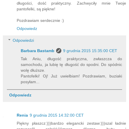
długości, dość praktyczny. Zachwyciły mnie Twoje
pantofelki, są piękne!
Pozdrawiam serdecznie :)
Odpowiedz
Odpowiedzi
Barbara Bastamb
9 grudnia 2015 15:35:00 CET
Tak Aniu, długość praktyczna, zwłaszcza do
samochodu, ja lubię tę długość do spodni. Do spódnic
wolę dłuższe.
Pantofelki! Oj! Już uwielbiam! Pozdrawiam, buziaki
posyłam...
Odpowiedz
Renia
9 grudnia 2015 14:32:00 CET
Piękny płaszcz:)))bardzo elegancki zestaw:)))szal ładnie
rozweselił całość:)))masz śliczne buty i