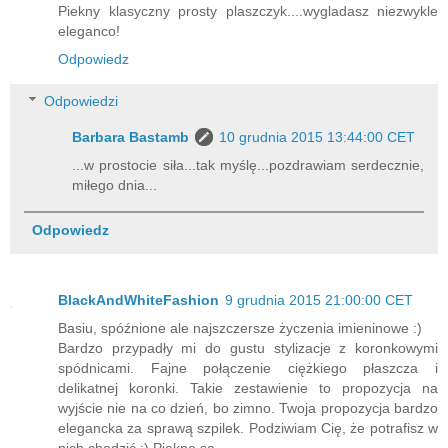
Piekny klasyczny prosty plaszczyk....wygladasz niezwykle
eleganco!
Odpowiedz
Odpowiedzi
Barbara Bastamb
10 grudnia 2015 13:44:00 CET
...w prostocie siła...tak myślę...pozdrawiam serdecznie,
miłego dnia...
Odpowiedz
BlackAndWhiteFashion
9 grudnia 2015 21:00:00 CET
Basiu, spóźnione ale najszczersze życzenia imieninowe :)
Bardzo przypadły mi do gustu stylizacje z koronkowymi
spódnicami. Fajne połączenie ciężkiego płaszcza i
delikatnej koronki. Takie zestawienie to propozycja na
wyjście nie na co dzień, bo zimno. Twoja propozycja bardzo
elegancka za sprawą szpilek. Podziwiam Cię, że potrafisz w
nich chodzić :) Piękne są.