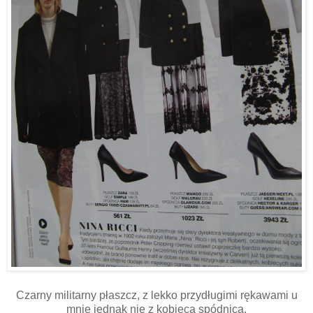
Czarny militarny płaszcz, z lekko przydługimi rękawami u
mnie jednak nie z kobiecą spódnicą.